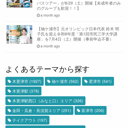
バスツアー」が8/29（土）開催【未成年者のみ
のグループも歓迎！！】
a month ago
【袖ケ浦市】元オリンピック日本代表 鈴木 明
子氏を迎え令和8年度「第1回市民三学大学講
座」を7月4日（土）開催（事前申込不要）
a month ago
よくあるテーマから探す
木更津市
(1927)
袖ケ浦市
(562)
君津市
(541)
木更津駅
(378)
木更津駅西口（みなと口）エリア
(326)
金田・瓜倉・長須賀エリア
(251)
富津市
(206)
テイクアウト
(197)