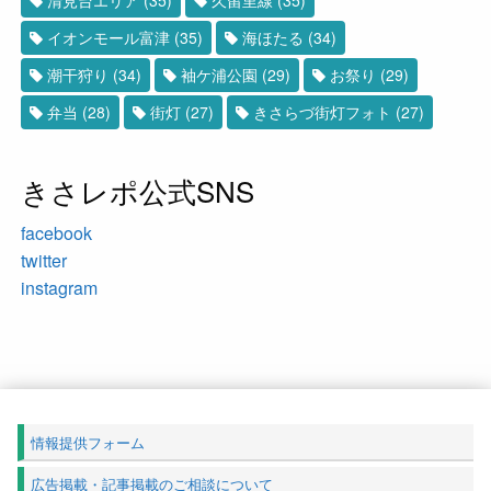
イオンモール富津
(35)
海ほたる
(34)
潮干狩り
(34)
袖ケ浦公園
(29)
お祭り
(29)
弁当
(28)
街灯
(27)
きさらづ街灯フォト
(27)
きさレポ公式SNS
facebook
twitter
instagram
情報提供フォーム
広告掲載・記事掲載のご相談について