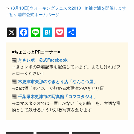
＞
(3月10日)ウォーキングフェスタ2019 in袖ケ浦を開催します
– 袖ケ浦市公式ホームページ
X
F
Li
H
P
共
a
n
at
o
有
c
e
e
ck
■ちょこっとPRコーナー■
e
n
et
きさレポ 公式Facebook
→きさレポの新着記事を配信しています。よろしければフ
b
a
ォローください！
o
木更津市矢那のやきとり店「なんこつ屋」
o
→幻の酒「ホイス」が飲める木更津のやきとり店
k
千葉県木更津市の写真館「コマスタジオ」
→コマスタジオでは一度しかない「その時」を、大切な宝
物として残せるよう1枚1枚写真を創ります