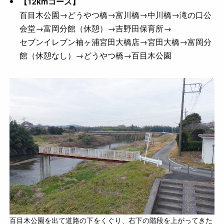
【12kmコース】
百目木公園→どうやつ橋→富川橋→中川橋→滝の口公
会堂→富岡分館（休憩）→吉野田保育所→
セブンイレブン袖ヶ浦宮田大橋店→宮田大橋→富岡分
館（休憩なし）→どうやつ橋→百目木公園
百目木公園を出て道路の下をくぐり、右下の階段を上がってきた