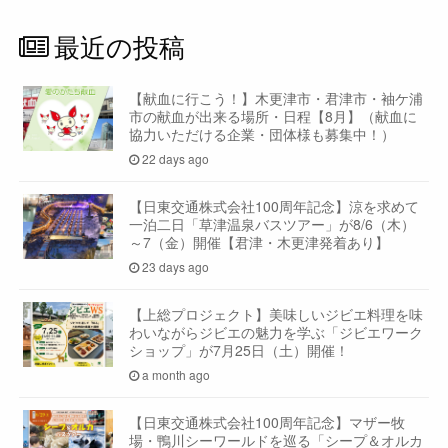
最近の投稿
【献血に行こう！】木更津市・君津市・袖ケ浦
市の献血が出来る場所・日程【8月】（献血に
協力いただける企業・団体様も募集中！）
22 days ago
【日東交通株式会社100周年記念】涼を求めて
一泊二日「草津温泉バスツアー」が8/6（木）
～7（金）開催【君津・木更津発着あり】
23 days ago
【上総プロジェクト】美味しいジビエ料理を味
わいながらジビエの魅力を学ぶ「ジビエワーク
ショップ」が7月25日（土）開催！
a month ago
【日東交通株式会社100周年記念】マザー牧
場・鴨川シーワールドを巡る「シープ＆オルカ