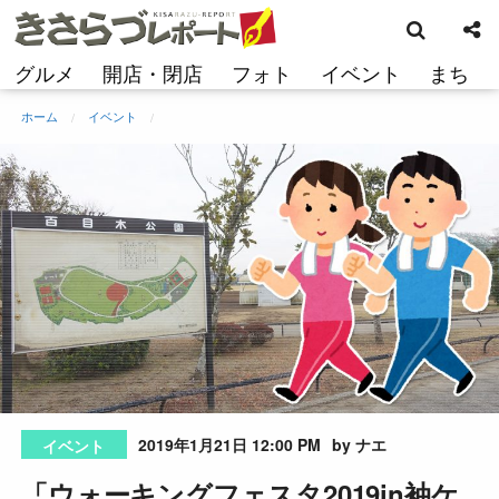
検
コ
索
ン
テ
グルメ
開店・閉店
フォト
イベント
まち
ン
ツ
ホーム
イベント
へ
ス
キ
ッ
プ
2019年1月21日 12:00 PM
by ナエ
イベント
「ウォーキングフェスタ2019in袖ケ