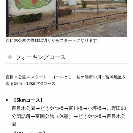
百目木公園の野球場辺りからスタートになります。
ウォーキングコース
百目木公園をスタート・ゴールとし、袖ケ浦市中川・富岡地区を
巡る5km・12kmの2コース
【5kmコース】
百目木公園→どうやつ橋→富川橋→小坪橋→吉野田20
分団詰所→富岡分館（休憩）→どうやつ橋→百目木公
園