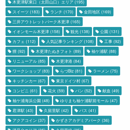
木更津駅東口（太田山口）エリア
(195)
スイーツ
(183)
ランチ
(170)
金田地区
(169)
三井アウトレットパーク木更津
(165)
イオンモール木更津
(158)
観光
(138)
公園
(131)
カフェ
(112)
人気記事ランキング
(108)
工事
(92)
狸
(92)
木更津たぬきフォト
(89)
袖ケ浦駅
(88)
リニューアル
(85)
木更津港
(84)
ワークショップ
(83)
らづBiz
(81)
ラーメン
(75)
キッチンカー
(67)
東京ドイツ村
(67)
コンビニ
(61)
花火
(59)
パン
(52)
献血
(49)
袖ケ浦海浜公園
(48)
ゆりまち袖ケ浦駅前モール
(47)
君津駅
(43)
久留里駅
(42)
バス
(41)
アクアコイン
(37)
かずさアカデミアパーク
(36)
清見台エリア
(35)
久留里線
(35)