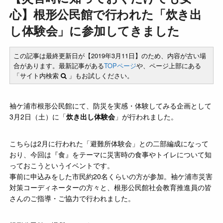
心】根形公民館で行われた「炊き出
し体験会」に参加してきました
この記事は最終更新日が【2019年3月11日】のため、内容が古い場
合があります。最新記事がある
TOPページ
や、ページ上部にある
「サイト内検索
」もお試しください。
袖ケ浦市根形公民館にて、防災を実感・体験してみる企画として
3月2日（土）に「
炊き出し体験会
」が行われました。
こちらは2月に行われた「避難所体験会」との二部編成になって
おり、今回は『食』をテーマに災害時の食事やトイレについて知
っておこうというイベントです。
事前に申込みをした市民約20名くらいの方が参加。袖ケ浦市災害
対策コーディネーターの方々と、根形公民館社会教育推進員の皆
さんのご指導・ご協力で行われました。