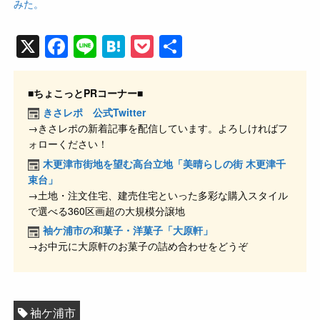
みた。
X
F
Li
H
P
共
a
n
at
o
有
c
e
e
ck
■ちょこっとPRコーナー■
e
n
et
きさレポ 公式Twitter
→きさレポの新着記事を配信しています。よろしければフ
b
a
ォローください！
o
木更津市街地を望む高台立地「美晴らしの街 木更津千
o
束台」
→土地・注文住宅、建売住宅といった多彩な購入スタイル
k
で選べる360区画超の大規模分譲地
袖ケ浦市の和菓子・洋菓子「大原軒」
→お中元に大原軒のお菓子の詰め合わせをどうぞ
袖ケ浦市