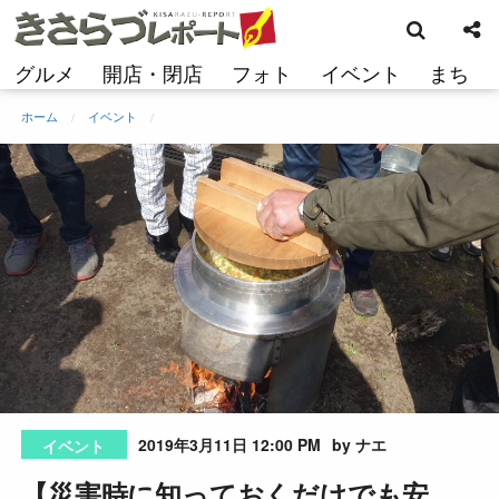
検
コ
索
ン
テ
グルメ
開店・閉店
フォト
イベント
まち
ン
ツ
ホーム
イベント
へ
ス
キ
ッ
プ
2019年3月11日 12:00 PM
by ナエ
イベント
【災害時に知っておくだけでも安