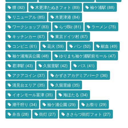
狸
(92)
木更津たぬきフォト
(89)
袖ケ浦駅
(88)
リニューアル
(85)
木更津港
(84)
ワークショップ
(83)
らづBiz
(81)
ラーメン
(75)
キッチンカー
(67)
東京ドイツ村
(67)
コンビニ
(61)
花火
(59)
パン
(52)
献血
(49)
袖ケ浦海浜公園
(48)
ゆりまち袖ケ浦駅前モール
(47)
君津駅
(43)
久留里駅
(42)
バス
(41)
アクアコイン
(37)
かずさアカデミアパーク
(36)
清見台エリア
(35)
久留里線
(35)
イオンモール富津
(35)
海ほたる
(34)
潮干狩り
(34)
袖ケ浦公園
(29)
お祭り
(29)
弁当
(28)
街灯
(27)
きさらづ街灯フォト
(27)