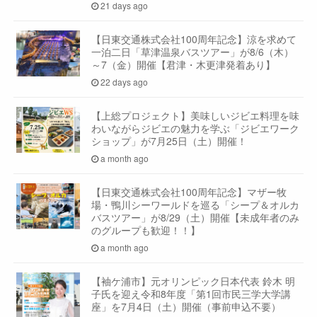
21 days ago
【日東交通株式会社100周年記念】涼を求めて
一泊二日「草津温泉バスツアー」が8/6（木）
～7（金）開催【君津・木更津発着あり】
22 days ago
【上総プロジェクト】美味しいジビエ料理を味
わいながらジビエの魅力を学ぶ「ジビエワーク
ショップ」が7月25日（土）開催！
a month ago
【日東交通株式会社100周年記念】マザー牧
場・鴨川シーワールドを巡る「シープ＆オルカ
バスツアー」が8/29（土）開催【未成年者のみ
のグループも歓迎！！】
a month ago
【袖ケ浦市】元オリンピック日本代表 鈴木 明
子氏を迎え令和8年度「第1回市民三学大学講
座」を7月4日（土）開催（事前申込不要）