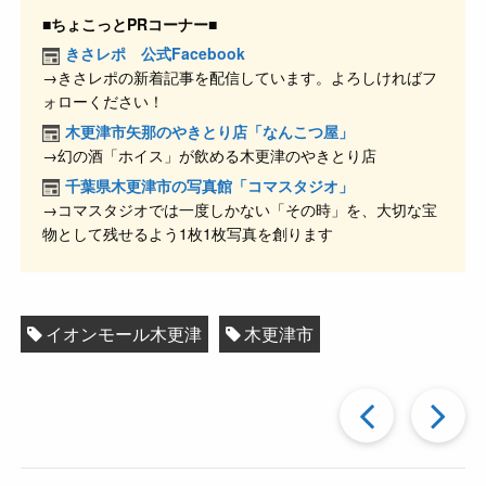
c
e
e
ck
■ちょこっとPRコーナー■
e
n
et
きさレポ 公式Facebook
→きさレポの新着記事を配信しています。よろしければフ
b
a
ォローください！
o
木更津市矢那のやきとり店「なんこつ屋」
o
→幻の酒「ホイス」が飲める木更津のやきとり店
k
千葉県木更津市の写真館「コマスタジオ」
→コマスタジオでは一度しかない「その時」を、大切な宝
物として残せるよう1枚1枚写真を創ります
イオンモール木更津
木更津市
過
去