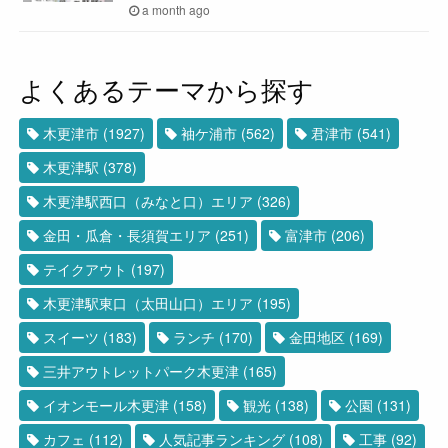
a month ago
よくあるテーマから探す
木更津市
(1927)
袖ケ浦市
(562)
君津市
(541)
木更津駅
(378)
木更津駅西口（みなと口）エリア
(326)
金田・瓜倉・長須賀エリア
(251)
富津市
(206)
テイクアウト
(197)
木更津駅東口（太田山口）エリア
(195)
スイーツ
(183)
ランチ
(170)
金田地区
(169)
三井アウトレットパーク木更津
(165)
イオンモール木更津
(158)
観光
(138)
公園
(131)
カフェ
(112)
人気記事ランキング
(108)
工事
(92)