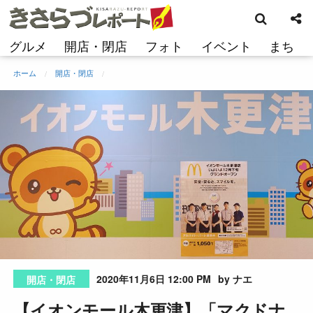
検
コ
索
ン
テ
グルメ
開店・閉店
フォト
イベント
まち
ン
ツ
ホーム
開店・閉店
へ
ス
キ
ッ
プ
2020年11月6日 12:00 PM
by ナエ
開店・閉店
【イオンモール木更津】「マクドナ