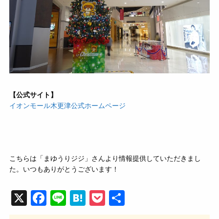
【
公式サイト】
イオンモール木更津公式ホームページ
こちらは「まゆうりジジ」さんより情報提供していただきまし
た。いつもありがとうございます！
X
F
Li
H
P
共
a
n
at
o
有