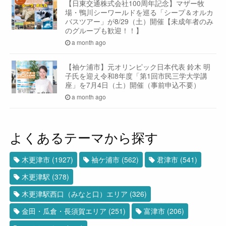
【日東交通株式会社100周年記念】マザー牧
場・鴨川シーワールドを巡る「シープ＆オルカ
バスツアー」が8/29（土）開催【未成年者のみ
のグループも歓迎！！】
a month ago
【袖ケ浦市】元オリンピック日本代表 鈴木 明
子氏を迎え令和8年度「第1回市民三学大学講
座」を7月4日（土）開催（事前申込不要）
a month ago
よくあるテーマから探す
木更津市
(1927)
袖ケ浦市
(562)
君津市
(541)
木更津駅
(378)
木更津駅西口（みなと口）エリア
(326)
金田・瓜倉・長須賀エリア
(251)
富津市
(206)