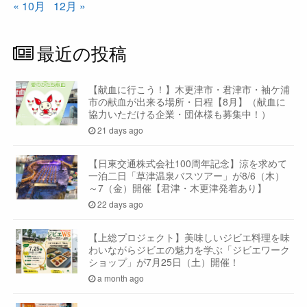
« 10月
12月 »
最近の投稿
【献血に行こう！】木更津市・君津市・袖ケ浦
市の献血が出来る場所・日程【8月】（献血に
協力いただける企業・団体様も募集中！）
21 days ago
【日東交通株式会社100周年記念】涼を求めて
一泊二日「草津温泉バスツアー」が8/6（木）
～7（金）開催【君津・木更津発着あり】
22 days ago
【上総プロジェクト】美味しいジビエ料理を味
わいながらジビエの魅力を学ぶ「ジビエワーク
ショップ」が7月25日（土）開催！
a month ago