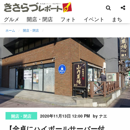
検
コ
索
ン
テ
グルメ
開店・閉店
フォト
イベント
まち
ン
ツ
ホーム
開店・閉店
へ
ス
キ
ッ
プ
2020年11月13日 12:00 PM
by ナエ
開店・閉店
【全卓にハイボールサーバー付