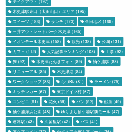
テイクアウト
(197)
木更津駅東口（太田山口）エリア
(195)
スイーツ
(183)
ランチ
(170)
金田地区
(169)
三井アウトレットパーク木更津
(165)
イオンモール木更津
(158)
観光
(138)
公園
(131)
カフェ
(112)
人気記事ランキング
(108)
工事
(92)
狸
(92)
木更津たぬきフォト
(89)
袖ケ浦駅
(88)
リニューアル
(85)
木更津港
(84)
ワークショップ
(83)
らづBiz
(81)
ラーメン
(75)
キッチンカー
(67)
東京ドイツ村
(67)
コンビニ
(61)
花火
(59)
パン
(52)
献血
(49)
袖ケ浦海浜公園
(48)
ゆりまち袖ケ浦駅前モール
(47)
君津駅
(43)
久留里駅
(42)
バス
(41)
アクアコイン
(37)
かずさアカデミアパーク
(36)