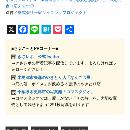
食べ応えです◎
運営／
株式会社一家ダイニングプロジェクト
X
F
Li
H
P
共
a
n
at
o
有
c
e
e
ck
■ちょこっとPRコーナー■
e
n
et
きさレポ 公式Twitter
→きさレポの新着記事を配信しています。よろしければフ
b
a
ォローください！
o
木更津市矢那のやきとり店「なんこつ屋」
o
→幻の酒「ホイス」が飲める木更津のやきとり店
k
千葉県木更津市の写真館「コマスタジオ」
→コマスタジオでは一度しかない「その時」を、大切な宝
物として残せるよう1枚1枚写真を創ります