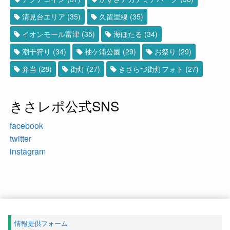
清見台エリア
(35)
久留里線
(35)
イオンモール富津
(35)
海ほたる
(34)
潮干狩り
(34)
袖ケ浦公園
(29)
お祭り
(29)
弁当
(28)
街灯
(27)
きさらづ街灯フォト
(27)
きさレポ公式SNS
facebook
twitter
instagram
情報提供フォーム