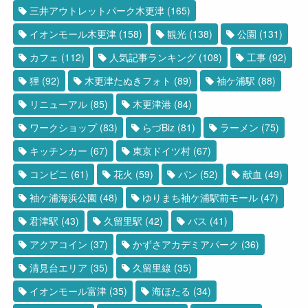
三井アウトレットパーク木更津
(165)
イオンモール木更津
(158)
観光
(138)
公園
(131)
カフェ
(112)
人気記事ランキング
(108)
工事
(92)
狸
(92)
木更津たぬきフォト
(89)
袖ケ浦駅
(88)
リニューアル
(85)
木更津港
(84)
ワークショップ
(83)
らづBiz
(81)
ラーメン
(75)
キッチンカー
(67)
東京ドイツ村
(67)
コンビニ
(61)
花火
(59)
パン
(52)
献血
(49)
袖ケ浦海浜公園
(48)
ゆりまち袖ケ浦駅前モール
(47)
君津駅
(43)
久留里駅
(42)
バス
(41)
アクアコイン
(37)
かずさアカデミアパーク
(36)
清見台エリア
(35)
久留里線
(35)
イオンモール富津
(35)
海ほたる
(34)