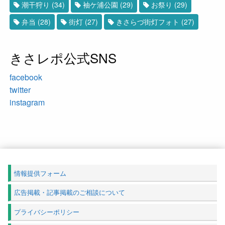
潮干狩り
(34)
袖ケ浦公園
(29)
お祭り
(29)
弁当
(28)
街灯
(27)
きさらづ街灯フォト
(27)
きさレポ公式SNS
facebook
twitter
instagram
情報提供フォーム
広告掲載・記事掲載のご相談について
プライバシーポリシー