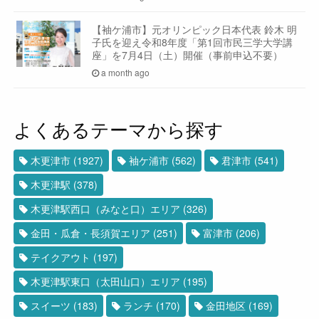
【袖ケ浦市】元オリンピック日本代表 鈴木 明
子氏を迎え令和8年度「第1回市民三学大学講
座」を7月4日（土）開催（事前申込不要）
a month ago
よくあるテーマから探す
木更津市
(1927)
袖ケ浦市
(562)
君津市
(541)
木更津駅
(378)
木更津駅西口（みなと口）エリア
(326)
金田・瓜倉・長須賀エリア
(251)
富津市
(206)
テイクアウト
(197)
木更津駅東口（太田山口）エリア
(195)
スイーツ
(183)
ランチ
(170)
金田地区
(169)