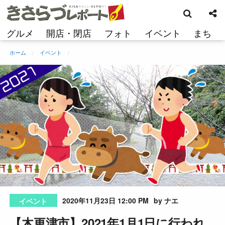
検
コ
索
ン
テ
グルメ
開店・閉店
フォト
イベント
まち
ン
ツ
ホーム
イベント
へ
ス
キ
ッ
プ
2020年11月23日 12:00 PM
by ナエ
イベント
【木更津市】2021年1月1日に行われ