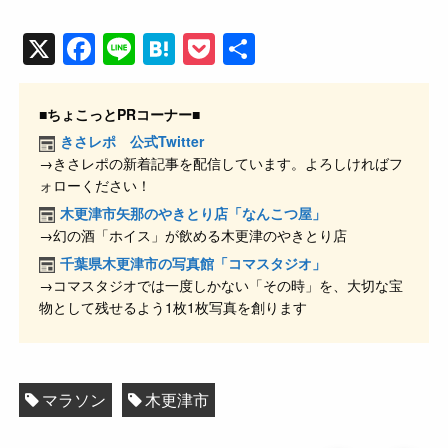
X
F
Li
H
P
共
a
n
at
o
有
c
e
e
ck
■ちょこっとPRコーナー■
e
n
et
きさレポ 公式Twitter
→きさレポの新着記事を配信しています。よろしければフ
b
a
ォローください！
o
木更津市矢那のやきとり店「なんこつ屋」
o
→幻の酒「ホイス」が飲める木更津のやきとり店
k
千葉県木更津市の写真館「コマスタジオ」
→コマスタジオでは一度しかない「その時」を、大切な宝
物として残せるよう1枚1枚写真を創ります
マラソン
木更津市