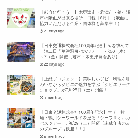
【献血に行こう！】木更津市・君津市・袖ケ浦
市の献血が出来る場所・日程【8月】（献血に
協力いただける企業・団体様も募集中！）
21 days ago
【日東交通株式会社100周年記念】涼を求めて
一泊二日「草津温泉バスツアー」が8/6（木）
～7（金）開催【君津・木更津発着あり】
22 days ago
【上総プロジェクト】美味しいジビエ料理を味
わいながらジビエの魅力を学ぶ「ジビエワーク
ショップ」が7月25日（土）開催！
a month ago
【日東交通株式会社100周年記念】マザー牧
場・鴨川シーワールドを巡る「シープ＆オルカ
バスツアー」が8/29（土）開催【未成年者のみ
のグループも歓迎！！】
a month ago