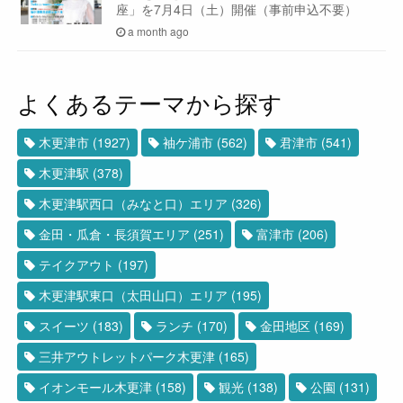
座」を7月4日（土）開催（事前申込不要）
a month ago
よくあるテーマから探す
木更津市
(1927)
袖ケ浦市
(562)
君津市
(541)
木更津駅
(378)
木更津駅西口（みなと口）エリア
(326)
金田・瓜倉・長須賀エリア
(251)
富津市
(206)
テイクアウト
(197)
木更津駅東口（太田山口）エリア
(195)
スイーツ
(183)
ランチ
(170)
金田地区
(169)
三井アウトレットパーク木更津
(165)
イオンモール木更津
(158)
観光
(138)
公園
(131)