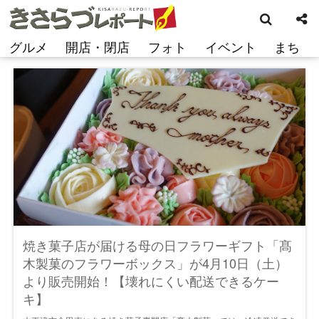
検
コ
索
ン
テ
グルメ
開店・閉店
フォト
イベント
まち
ン
ツ
へ
ス
キ
ッ
プ
焼き菓子店が届ける母の日フラワーギフト「髙
木製菓のフラワーボックス」が4月10日（土）
より販売開始！【壊れにくい配送できるケー
キ】