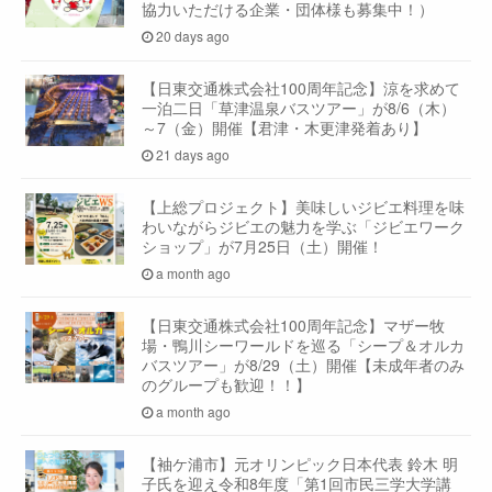
協力いただける企業・団体様も募集中！）
20 days ago
【日東交通株式会社100周年記念】涼を求めて
一泊二日「草津温泉バスツアー」が8/6（木）
～7（金）開催【君津・木更津発着あり】
21 days ago
【上総プロジェクト】美味しいジビエ料理を味
わいながらジビエの魅力を学ぶ「ジビエワーク
ショップ」が7月25日（土）開催！
a month ago
【日東交通株式会社100周年記念】マザー牧
場・鴨川シーワールドを巡る「シープ＆オルカ
バスツアー」が8/29（土）開催【未成年者のみ
のグループも歓迎！！】
a month ago
【袖ケ浦市】元オリンピック日本代表 鈴木 明
子氏を迎え令和8年度「第1回市民三学大学講