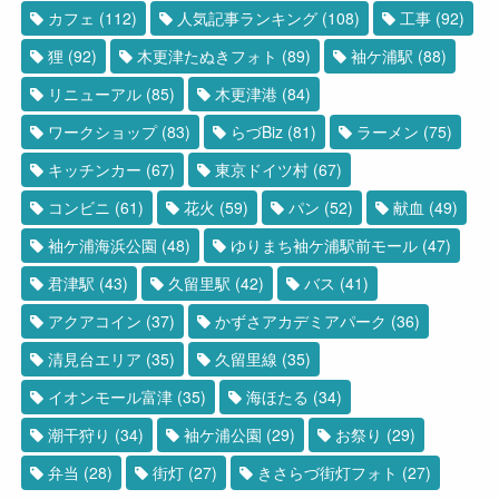
カフェ
(112)
人気記事ランキング
(108)
工事
(92)
狸
(92)
木更津たぬきフォト
(89)
袖ケ浦駅
(88)
リニューアル
(85)
木更津港
(84)
ワークショップ
(83)
らづBiz
(81)
ラーメン
(75)
キッチンカー
(67)
東京ドイツ村
(67)
コンビニ
(61)
花火
(59)
パン
(52)
献血
(49)
袖ケ浦海浜公園
(48)
ゆりまち袖ケ浦駅前モール
(47)
君津駅
(43)
久留里駅
(42)
バス
(41)
アクアコイン
(37)
かずさアカデミアパーク
(36)
清見台エリア
(35)
久留里線
(35)
イオンモール富津
(35)
海ほたる
(34)
潮干狩り
(34)
袖ケ浦公園
(29)
お祭り
(29)
弁当
(28)
街灯
(27)
きさらづ街灯フォト
(27)