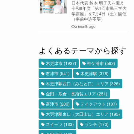
日本代表 鈴木 明子氏を迎え
令和8年度「第1回市民三学大
学講座」を7月4日（土）開催
（事前申込不要）
a month ago
よくあるテーマから探す
木更津市
(1927)
袖ケ浦市
(562)
君津市
(541)
木更津駅
(378)
木更津駅西口（みなと口）エリア
(326)
金田・瓜倉・長須賀エリア
(251)
富津市
(206)
テイクアウト
(197)
木更津駅東口（太田山口）エリア
(195)
スイーツ
(183)
ランチ
(170)