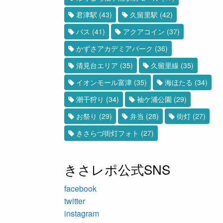
君津駅
(43)
久留里駅
(42)
バス
(41)
アクアコイン
(37)
かずさアカデミアパーク
(36)
清見台エリア
(35)
久留里線
(35)
イオンモール富津
(35)
海ほたる
(34)
潮干狩り
(34)
袖ケ浦公園
(29)
お祭り
(29)
弁当
(28)
街灯
(27)
きさらづ街灯フォト
(27)
きさレポ公式SNS
facebook
twitter
instagram