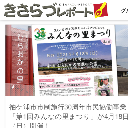
コ
グ
ン
テ
ン
ツ
へ
ス
キ
ッ
プ
袖ケ浦市市制施行30周年市民協働事業
「第1回みんなの里まつり」が4月18
（日）開催！