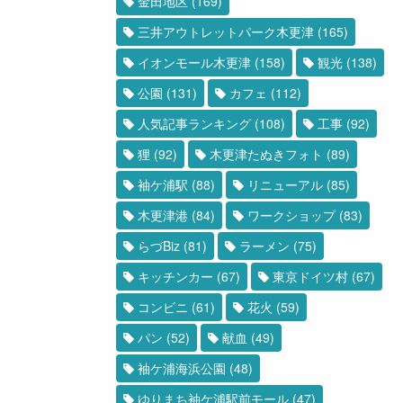
金田地区
(169)
三井アウトレットパーク木更津
(165)
イオンモール木更津
(158)
観光
(138)
公園
(131)
カフェ
(112)
人気記事ランキング
(108)
工事
(92)
狸
(92)
木更津たぬきフォト
(89)
袖ケ浦駅
(88)
リニューアル
(85)
木更津港
(84)
ワークショップ
(83)
らづBiz
(81)
ラーメン
(75)
キッチンカー
(67)
東京ドイツ村
(67)
コンビニ
(61)
花火
(59)
パン
(52)
献血
(49)
袖ケ浦海浜公園
(48)
ゆりまち袖ケ浦駅前モール
(47)