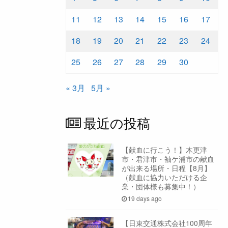
11
12
13
14
15
16
17
18
19
20
21
22
23
24
25
26
27
28
29
30
« 3月
5月 »
最近の投稿
【献血に行こう！】木更津
市・君津市・袖ケ浦市の献血
が出来る場所・日程【8月】
（献血に協力いただける企
業・団体様も募集中！）
19 days ago
【日東交通株式会社100周年