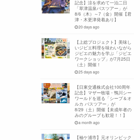
記念】涼を求めて一泊二日
「草津温泉バスツアー」が
8/6（木）～7（金）開催【君
津・木更津発着あり】
20 days ago
【上総プロジェクト】美味し
いジビエ料理を味わいながら
ジビエの魅力を学ぶ「ジビエ
ワークショップ」が7月25日
（土）開催！
25 days ago
【日東交通株式会社100周年
記念】マザー牧場・鴨川シー
ワールドを巡る「シープ＆オ
ルカ バスツアー」が
8/29（土）開催【未成年者の
みのグループも歓迎！！】
a month ago
【袖ケ浦市】元オリンピック