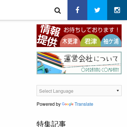
検
facebook
twitter
in
索
Powered by
Translate
特集記事