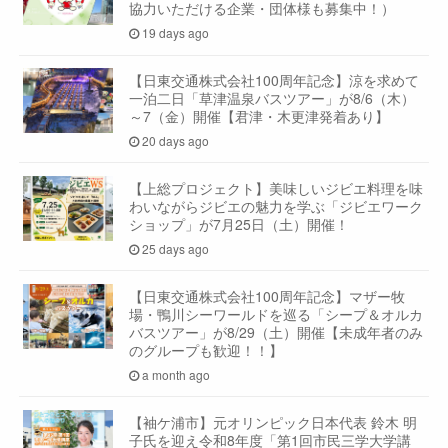
協力いただける企業・団体様も募集中！）
19 days ago
【日東交通株式会社100周年記念】涼を求めて
一泊二日「草津温泉バスツアー」が8/6（木）
～7（金）開催【君津・木更津発着あり】
20 days ago
【上総プロジェクト】美味しいジビエ料理を味
わいながらジビエの魅力を学ぶ「ジビエワーク
ショップ」が7月25日（土）開催！
25 days ago
【日東交通株式会社100周年記念】マザー牧
場・鴨川シーワールドを巡る「シープ＆オルカ
バスツアー」が8/29（土）開催【未成年者のみ
のグループも歓迎！！】
a month ago
【袖ケ浦市】元オリンピック日本代表 鈴木 明
子氏を迎え令和8年度「第1回市民三学大学講