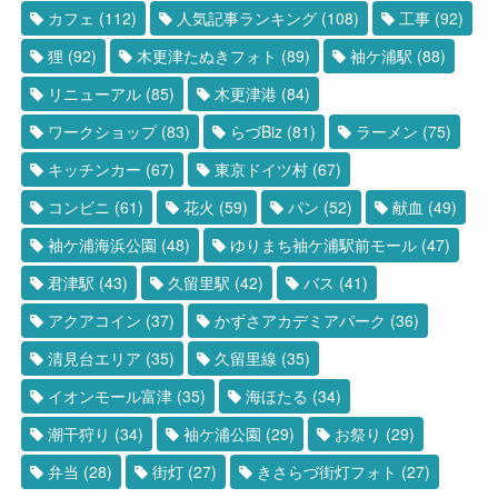
カフェ
(112)
人気記事ランキング
(108)
工事
(92)
狸
(92)
木更津たぬきフォト
(89)
袖ケ浦駅
(88)
リニューアル
(85)
木更津港
(84)
ワークショップ
(83)
らづBiz
(81)
ラーメン
(75)
キッチンカー
(67)
東京ドイツ村
(67)
コンビニ
(61)
花火
(59)
パン
(52)
献血
(49)
袖ケ浦海浜公園
(48)
ゆりまち袖ケ浦駅前モール
(47)
君津駅
(43)
久留里駅
(42)
バス
(41)
アクアコイン
(37)
かずさアカデミアパーク
(36)
清見台エリア
(35)
久留里線
(35)
イオンモール富津
(35)
海ほたる
(34)
潮干狩り
(34)
袖ケ浦公園
(29)
お祭り
(29)
弁当
(28)
街灯
(27)
きさらづ街灯フォト
(27)