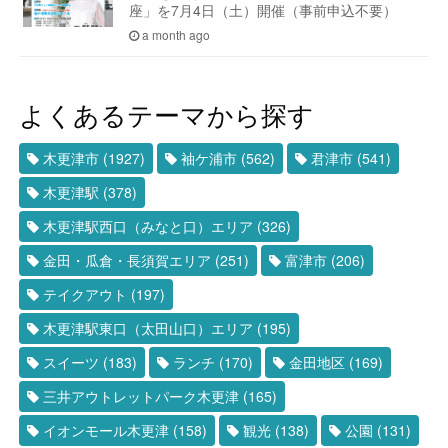
座」を7月4日（土）開催（事前申込不要）
a month ago
よくあるテーマから探す
木更津市
(1927)
袖ケ浦市
(562)
君津市
(541)
木更津駅
(378)
木更津駅西口（みなと口）エリア
(326)
金田・瓜倉・長須賀エリア
(251)
富津市
(206)
テイクアウト
(197)
木更津駅東口（太田山口）エリア
(195)
スイーツ
(183)
ランチ
(170)
金田地区
(169)
三井アウトレットパーク木更津
(165)
イオンモール木更津
(158)
観光
(138)
公園
(131)