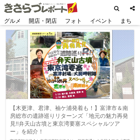
検
コ
索
ン
テ
グルメ
開店・閉店
フォト
イベント
まち
ン
ツ
へ
ス
キ
ッ
プ
【木更津、君津、袖ケ浦発着も！】富津市＆南
房総市の遺跡巡りリターンズ「地元の魅力再発
見!!弁天山古墳と東京湾要塞スペシャルツア
ー」を紹介！