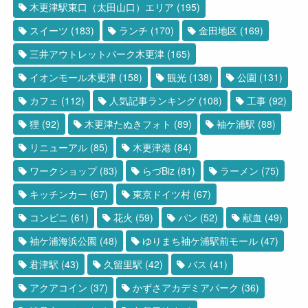
木更津駅東口（太田山口）エリア
(195)
スイーツ
(183)
ランチ
(170)
金田地区
(169)
三井アウトレットパーク木更津
(165)
イオンモール木更津
(158)
観光
(138)
公園
(131)
カフェ
(112)
人気記事ランキング
(108)
工事
(92)
狸
(92)
木更津たぬきフォト
(89)
袖ケ浦駅
(88)
リニューアル
(85)
木更津港
(84)
ワークショップ
(83)
らづBiz
(81)
ラーメン
(75)
キッチンカー
(67)
東京ドイツ村
(67)
コンビニ
(61)
花火
(59)
パン
(52)
献血
(49)
袖ケ浦海浜公園
(48)
ゆりまち袖ケ浦駅前モール
(47)
君津駅
(43)
久留里駅
(42)
バス
(41)
アクアコイン
(37)
かずさアカデミアパーク
(36)