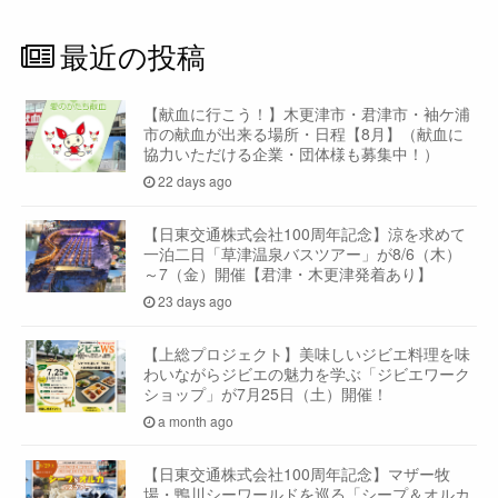
最近の投稿
【献血に行こう！】木更津市・君津市・袖ケ浦
市の献血が出来る場所・日程【8月】（献血に
協力いただける企業・団体様も募集中！）
22 days ago
【日東交通株式会社100周年記念】涼を求めて
一泊二日「草津温泉バスツアー」が8/6（木）
～7（金）開催【君津・木更津発着あり】
23 days ago
【上総プロジェクト】美味しいジビエ料理を味
わいながらジビエの魅力を学ぶ「ジビエワーク
ショップ」が7月25日（土）開催！
a month ago
【日東交通株式会社100周年記念】マザー牧
場・鴨川シーワールドを巡る「シープ＆オルカ