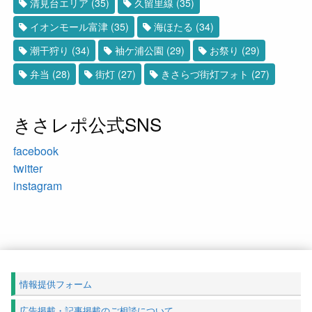
清見台エリア
(35)
久留里線
(35)
イオンモール富津
(35)
海ほたる
(34)
潮干狩り
(34)
袖ケ浦公園
(29)
お祭り
(29)
弁当
(28)
街灯
(27)
きさらづ街灯フォト
(27)
きさレポ公式SNS
facebook
twitter
instagram
情報提供フォーム
広告掲載・記事掲載のご相談について