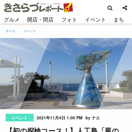
検
コ
索
ン
テ
グルメ
開店・閉店
フォト
イベント
まち
ン
ツ
ホーム
イベント
へ
ス
キ
ッ
プ
2021年11月4日 1:00 PM
by ナエ
イベント
【初の探検コース！】人工島「風の