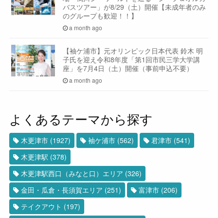
バスツアー」が8/29（土）開催【未成年者のみ
のグループも歓迎！！】
a month ago
【袖ケ浦市】元オリンピック日本代表 鈴木 明
子氏を迎え令和8年度「第1回市民三学大学講
座」を7月4日（土）開催（事前申込不要）
a month ago
よくあるテーマから探す
木更津市
(1927)
袖ケ浦市
(562)
君津市
(541)
木更津駅
(378)
木更津駅西口（みなと口）エリア
(326)
金田・瓜倉・長須賀エリア
(251)
富津市
(206)
テイクアウト
(197)