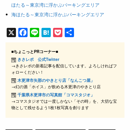
ほたる～東京湾に浮かぶパーキングエリア
海ほたる～東京湾に浮かぶパーキングエリア
X
F
Li
H
P
共
a
n
at
o
有
c
e
e
ck
■ちょこっとPRコーナー■
e
n
et
きさレポ 公式Twitter
→きさレポの新着記事を配信しています。よろしければフ
b
a
ォローください！
o
木更津市矢那のやきとり店「なんこつ屋」
o
→幻の酒「ホイス」が飲める木更津のやきとり店
k
千葉県木更津市の写真館「コマスタジオ」
→コマスタジオでは一度しかない「その時」を、大切な宝
物として残せるよう1枚1枚写真を創ります