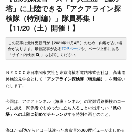
塔」に上陸できる「アクアライン探
検隊（特別編）」隊員募集！
【11/20（土）開催！】
この記事は最終更新日が【2021年11月4日】のため、内容が古い場
合があります。最新記事がある
TOPページ
や、ページ上部にある
「サイト内検索
」もお試しください。
ＮＥＸＣＯ東日本関東支社と東京湾横断道路株式会社は、高速道
路施設見学会として「
アクアライン探検隊（特別編）
」を開催い
たします。
今回は、アクアトンネル（海底トンネル）の避難通路探検のコー
スに加え、関係者でもめったに立ち入ることの出来ない
「風の
塔」への上陸に初めてチャレンジ
する特別企画とのこと。
海ほたるPAからとは一味違った東京湾の360度ビューが楽しめる