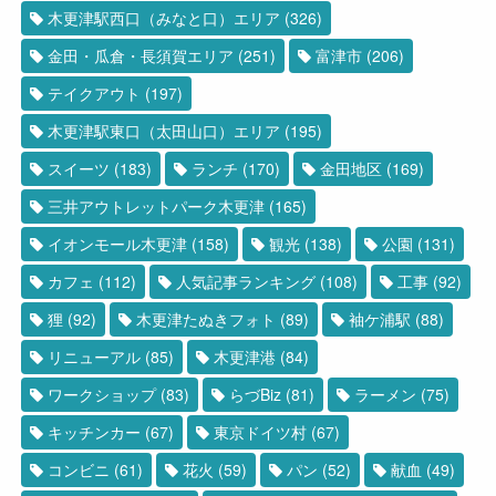
木更津駅西口（みなと口）エリア
(326)
金田・瓜倉・長須賀エリア
(251)
富津市
(206)
テイクアウト
(197)
木更津駅東口（太田山口）エリア
(195)
スイーツ
(183)
ランチ
(170)
金田地区
(169)
三井アウトレットパーク木更津
(165)
イオンモール木更津
(158)
観光
(138)
公園
(131)
カフェ
(112)
人気記事ランキング
(108)
工事
(92)
狸
(92)
木更津たぬきフォト
(89)
袖ケ浦駅
(88)
リニューアル
(85)
木更津港
(84)
ワークショップ
(83)
らづBiz
(81)
ラーメン
(75)
キッチンカー
(67)
東京ドイツ村
(67)
コンビニ
(61)
花火
(59)
パン
(52)
献血
(49)