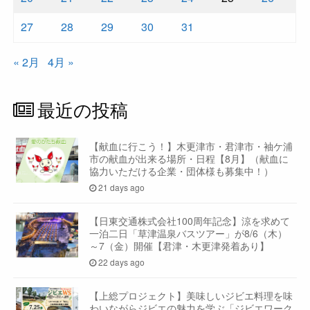
27
28
29
30
31
« 2月
4月 »
最近の投稿
【献血に行こう！】木更津市・君津市・袖ケ浦
市の献血が出来る場所・日程【8月】（献血に
協力いただける企業・団体様も募集中！）
21 days ago
【日東交通株式会社100周年記念】涼を求めて
一泊二日「草津温泉バスツアー」が8/6（木）
～7（金）開催【君津・木更津発着あり】
22 days ago
【上総プロジェクト】美味しいジビエ料理を味
わいながらジビエの魅力を学ぶ「ジビエワーク