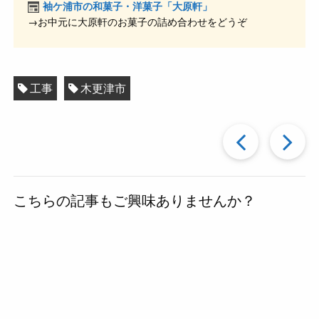
k
袖ケ浦市の和菓子・洋菓子「大原軒」
→お中元に大原軒のお菓子の詰め合わせをどうぞ
工事
木更津市
過
去
こちらの記事もご興味ありませんか？
の
投