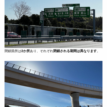
閉鎖箇所は
2か所
あり、それぞれ
閉鎖される期間は異なります
。