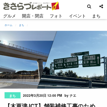
検
コ
索
ン
テ
グルメ
開店・閉店
フォト
イベント
まち
ン
ツ
ホーム
まち
へ
ス
キ
ッ
プ
2022年3月20日 12:00 PM
by ナエ
まち
【木更津JCT】舗装補修工事のため