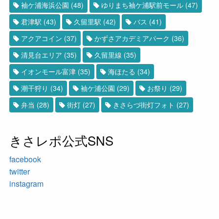
袖ケ浦海浜公園
(48)
ゆりまち袖ケ浦駅前モール
(47)
君津駅
(43)
久留里駅
(42)
バス
(41)
アクアコイン
(37)
かずさアカデミアパーク
(36)
清見台エリア
(35)
久留里線
(35)
イオンモール富津
(35)
海ほたる
(34)
潮干狩り
(34)
袖ケ浦公園
(29)
お祭り
(29)
弁当
(28)
街灯
(27)
きさらづ街灯フォト
(27)
きさレポ公式SNS
facebook
twitter
instagram