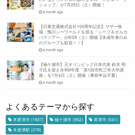
ショップ」が7月25日（土）開催！
a month ago
【日東交通株式会社100周年記念】マザー牧
場・鴨川シーワールドを巡る「シープ＆オルカ
バスツアー」が8/29（土）開催【未成年者のみ
のグループも歓迎！！】
a month ago
【袖ケ浦市】元オリンピック日本代表 鈴木 明
子氏を迎え令和8年度「第1回市民三学大学講
座」を7月4日（土）開催（事前申込不要）
a month ago
よくあるテーマから探す
木更津市
(1927)
袖ケ浦市
(562)
君津市
(541)
木更津駅
(378)