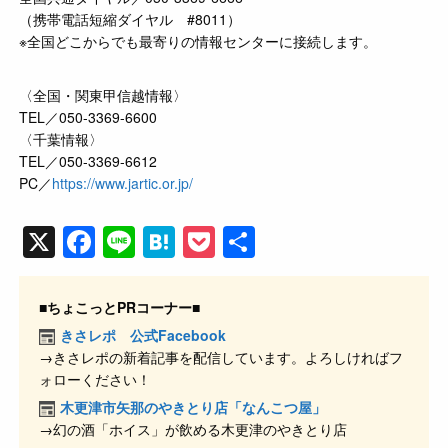
（携帯電話短縮ダイヤル #8011）
※全国どこからでも最寄りの情報センターに接続します。
〈全国・関東甲信越情報〉
TEL／050-3369-6600
〈千葉情報〉
TEL／050-3369-6612
PC／
https://www.jartic.or.jp/
X
F
Li
H
P
共
a
n
at
o
有
c
e
e
ck
■ちょこっとPRコーナー■
e
n
et
きさレポ 公式Facebook
→きさレポの新着記事を配信しています。よろしければフ
b
a
ォローください！
o
木更津市矢那のやきとり店「なんこつ屋」
o
→幻の酒「ホイス」が飲める木更津のやきとり店