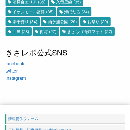
清見台エリア
(35)
久留里線
(35)
イオンモール富津
(35)
海ほたる
(34)
潮干狩り
(34)
袖ケ浦公園
(29)
お祭り
(29)
弁当
(28)
街灯
(27)
きさらづ街灯フォト
(27)
きさレポ公式SNS
facebook
twitter
instagram
情報提供フォーム
広告掲載・記事掲載のご相談について