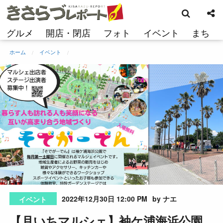
検
コ
索
ン
テ
グルメ
開店・閉店
フォト
イベント
まち
ン
ツ
ホーム
イベント
へ
ス
キ
ッ
プ
2022年12月30日 12:00 PM
by ナエ
イベント
【月いちマルシェ】袖ケ浦海浜公園