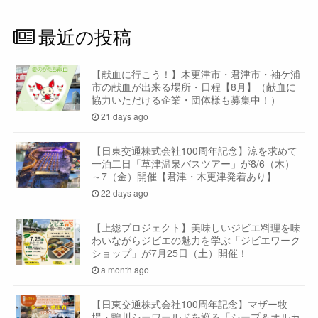
最近の投稿
【献血に行こう！】木更津市・君津市・袖ケ浦
市の献血が出来る場所・日程【8月】（献血に
協力いただける企業・団体様も募集中！）
21 days ago
【日東交通株式会社100周年記念】涼を求めて
一泊二日「草津温泉バスツアー」が8/6（木）
～7（金）開催【君津・木更津発着あり】
22 days ago
【上総プロジェクト】美味しいジビエ料理を味
わいながらジビエの魅力を学ぶ「ジビエワーク
ショップ」が7月25日（土）開催！
a month ago
【日東交通株式会社100周年記念】マザー牧
場・鴨川シーワールドを巡る「シープ＆オルカ