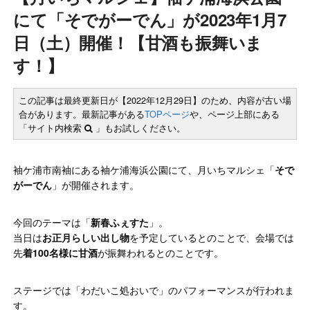
にて「そでがーでん」が2023年1月7
日（土）開催！【甘酒も振舞いま
す！】
この記事は最終更新日が【2022年12月29日】のため、内容が古い場
合があります。最新記事がある
TOPページ
や、ページ上部にある
「サイト内検索
」もお試しください。
袖ケ浦市南袖にある袖ケ浦海浜公園にて、月いちマルシェ「
そで
がーでん
」が開催されます。
今回のテーマは「
新春ふぇすた
」。
当日は
お正月らしい出し物
を予定しているとのことで、会場では
先
着100名様に甘酒
が振舞われるとのことです。
ステージでは「わだいこ処おいで」のパフォーマンスが行われま
す。