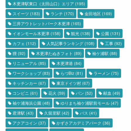
木更津駅東口（太田山口）エリア
(195)
スイーツ
(183)
ランチ
(170)
金田地区
(169)
三井アウトレットパーク木更津
(165)
イオンモール木更津
(158)
観光
(138)
公園
(131)
カフェ
(112)
人気記事ランキング
(108)
工事
(92)
狸
(92)
木更津たぬきフォト
(89)
袖ケ浦駅
(88)
リニューアル
(85)
木更津港
(84)
ワークショップ
(83)
らづBiz
(81)
ラーメン
(75)
キッチンカー
(67)
東京ドイツ村
(67)
コンビニ
(61)
花火
(59)
パン
(52)
献血
(49)
袖ケ浦海浜公園
(48)
ゆりまち袖ケ浦駅前モール
(47)
君津駅
(43)
久留里駅
(42)
バス
(41)
アクアコイン
(37)
かずさアカデミアパーク
(36)