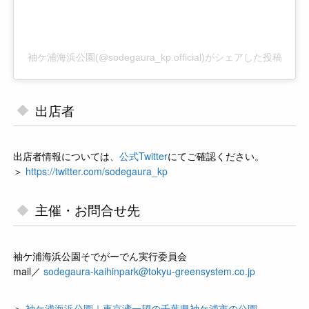
袖ケ浦海浜公園(@sodegaura_kp.official)がシェアした投稿
出店者
出店者情報については、
公式Twitter
にてご確認ください。
＞
https://twitter.com/sodegaura_kp
主催・お問合せ先
袖ケ浦海浜公園そでがーでん実行委員会
mail／
sodegaura-kaihinpark@tokyu-greensystem.co.jp
＞
袖ケ浦海浜公園｜東京湾一望の千葉県袖ケ浦市の公園