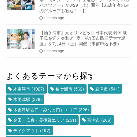
バスツアー」が8/29（土）開催【未成年者のみ
のグループも歓迎！！】
a month ago
【袖ケ浦市】元オリンピック日本代表 鈴木 明
子氏を迎え令和8年度「第1回市民三学大学講
座」を7月4日（土）開催（事前申込不要）
a month ago
よくあるテーマから探す
木更津市
(1927)
袖ケ浦市
(562)
君津市
(541)
木更津駅
(378)
木更津駅西口（みなと口）エリア
(326)
金田・瓜倉・長須賀エリア
(251)
富津市
(206)
テイクアウト
(197)