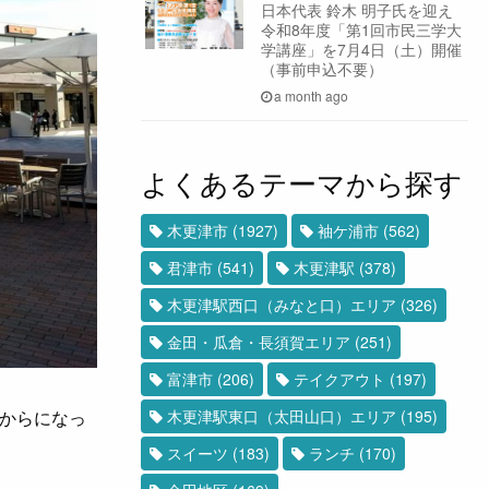
日本代表 鈴木 明子氏を迎え
令和8年度「第1回市民三学大
学講座」を7月4日（土）開催
（事前申込不要）
a month ago
よくあるテーマから探す
木更津市
(1927)
袖ケ浦市
(562)
君津市
(541)
木更津駅
(378)
木更津駅西口（みなと口）エリア
(326)
金田・瓜倉・長須賀エリア
(251)
富津市
(206)
テイクアウト
(197)
からになっ
木更津駅東口（太田山口）エリア
(195)
スイーツ
(183)
ランチ
(170)