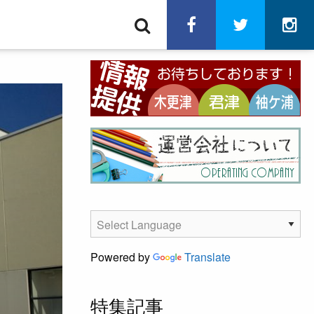
検
facebook
twitter
in
索
Powered by
Translate
特集記事