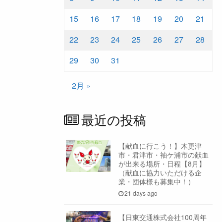
15
16
17
18
19
20
21
22
23
24
25
26
27
28
29
30
31
2月 »
最近の投稿
【献血に行こう！】木更津
市・君津市・袖ケ浦市の献血
が出来る場所・日程【8月】
（献血に協力いただける企
業・団体様も募集中！）
21 days ago
【日東交通株式会社100周年