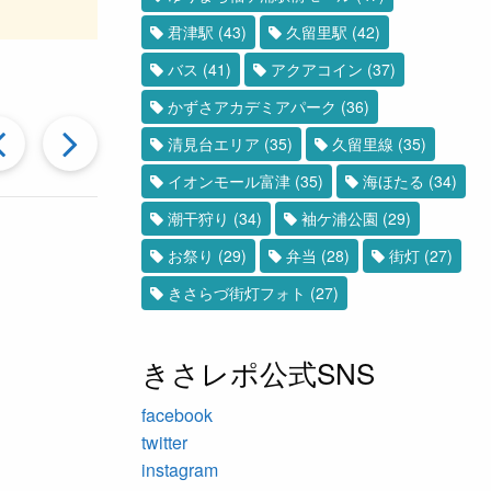
君津駅
(43)
久留里駅
(42)
バス
(41)
アクアコイン
(37)
かずさアカデミアパーク
(36)
過
次
清見台エリア
(35)
久留里線
(35)
イオンモール富津
(35)
海ほたる
(34)
去
の
潮干狩り
(34)
袖ケ浦公園
(29)
お祭り
(29)
弁当
(28)
街灯
(27)
の
投
きさらづ街灯フォト
(27)
投
稿
きさレポ公式SNS
稿
へ
facebook
twitter
instagram
へ