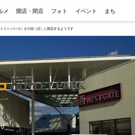
ルメ
開店・閉店
フォト
イベント
まち
（トミー バハマ）が1/22（日）に閉店するようです
ササ