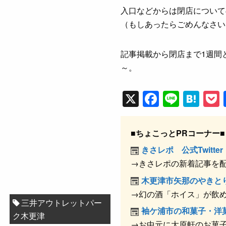
入口などからは閉店について
（もしあったらごめんなさい
記事掲載から閉店まで1週間
～。
X
F
Li
H
a
n
at
c
e
e
■ちょこっとPRコーナー■
e
n
きさレポ 公式Twitter
b
a
→きさレポの新着記事を
o
木更津市矢那のやきと
o
→幻の酒「ホイス」が飲
三井アウトレットパー
k
袖ケ浦市の和菓子・洋
ク木更津
→お中元に大原軒のお菓