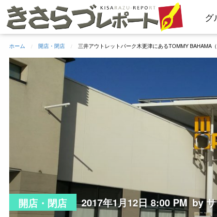
コ
グ
ン
テ
ン
ホーム
開店・閉店
三井アウトレットパーク木更津にあるTOMMY BAHAMA
ツ
へ
ス
キ
ッ
プ
2017年1月12日 8:00 PM
by 
開店・閉店