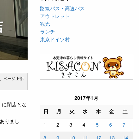
路線バス・高速バス
アウトレット
店
観光
ランチ
東京ドイツ村
、ページ上部
2017年1月
日）に閉店とな
日
月
火
水
木
金
土
ありまし
1
2
3
4
5
6
7
8
9
10
11
12
13
14