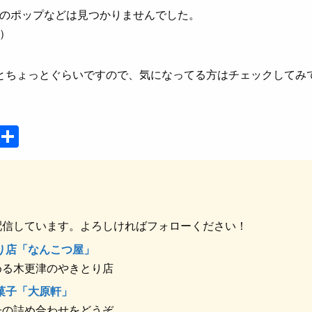
のポップなどは見つかりませんでした。
）
とちょっとぐらいですので、気になってる方はチェックしてみ
P
共
o
有
ck
et
配信しています。よろしければフォローください！
り店「なんこつ屋」
める木更津のやきとり店
菓子「大原軒」
子の詰め合わせをどうぞ