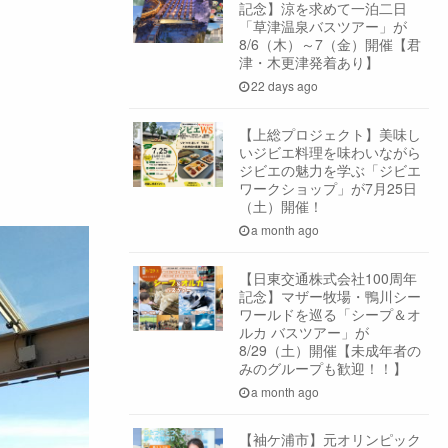
記念】涼を求めて一泊二日
「草津温泉バスツアー」が
8/6（木）～7（金）開催【君
津・木更津発着あり】
22 days ago
【上総プロジェクト】美味し
いジビエ料理を味わいながら
ジビエの魅力を学ぶ「ジビエ
ワークショップ」が7月25日
（土）開催！
a month ago
【日東交通株式会社100周年
記念】マザー牧場・鴨川シー
ワールドを巡る「シープ＆オ
ルカ バスツアー」が
8/29（土）開催【未成年者の
みのグループも歓迎！！】
a month ago
【袖ケ浦市】元オリンピック