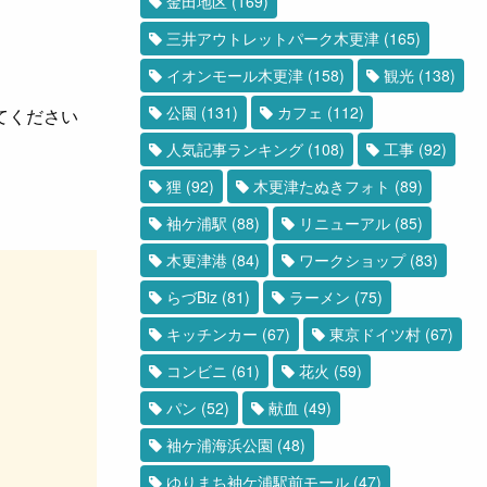
金田地区
(169)
三井アウトレットパーク木更津
(165)
イオンモール木更津
(158)
観光
(138)
公園
(131)
カフェ
(112)
てください
人気記事ランキング
(108)
工事
(92)
狸
(92)
木更津たぬきフォト
(89)
袖ケ浦駅
(88)
リニューアル
(85)
木更津港
(84)
ワークショップ
(83)
らづBiz
(81)
ラーメン
(75)
キッチンカー
(67)
東京ドイツ村
(67)
コンビニ
(61)
花火
(59)
パン
(52)
献血
(49)
袖ケ浦海浜公園
(48)
ゆりまち袖ケ浦駅前モール
(47)