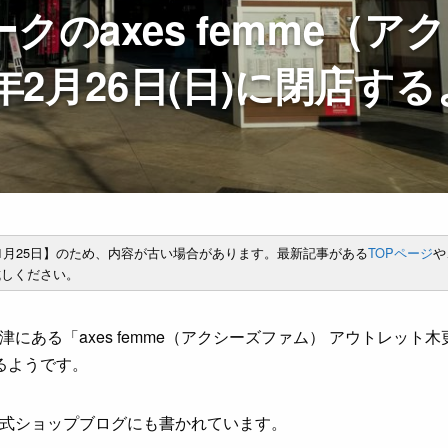
のaxes femme（ア
年2月26日(日)に閉店する
年1月25日】のため、内容が古い場合があります。最新記事がある
TOPページ
や
しください。
にある「axes femme（アクシーズファム） アウトレット
するようです。
式ショップブログにも書かれています。