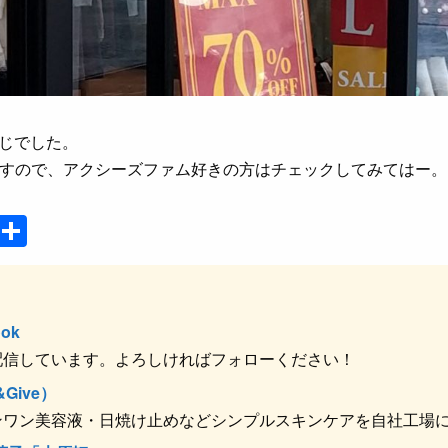
感じでした。
すので、アクシーズファム好きの方はチェックしてみてはー。
P
共
o
有
ck
et
ok
配信しています。よろしければフォローください！
Give）
ンワン美容液・日焼け止めなどシンプルスキンケアを自社工場