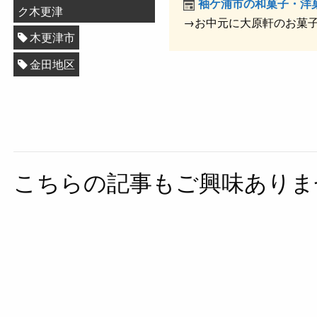
k
袖ケ浦市の和菓子・洋
ク木更津
→お中元に大原軒のお菓
木更津市
金田地区
こちらの記事もご興味ありま