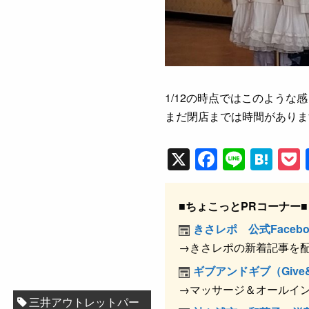
1/12の時点ではこのような
まだ閉店までは時間がありま
X
F
Li
H
a
n
at
c
e
e
■ちょこっとPRコーナー■
e
n
きさレポ 公式Facebo
b
a
→きさレポの新着記事を
o
ギブアンドギブ（Give&
o
→マッサージ＆オールイ
三井アウトレットパー