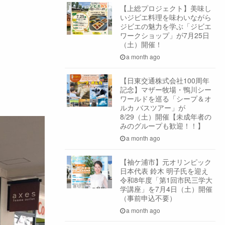
【上総プロジェクト】美味し
いジビエ料理を味わいながら
ジビエの魅力を学ぶ「ジビエ
ワークショップ」が7月25日
（土）開催！
a month ago
【日東交通株式会社100周年
記念】マザー牧場・鴨川シー
ワールドを巡る「シープ＆オ
ルカ バスツアー」が
8/29（土）開催【未成年者の
みのグループも歓迎！！】
a month ago
【袖ケ浦市】元オリンピック
日本代表 鈴木 明子氏を迎え
令和8年度「第1回市民三学大
学講座」を7月4日（土）開催
（事前申込不要）
a month ago