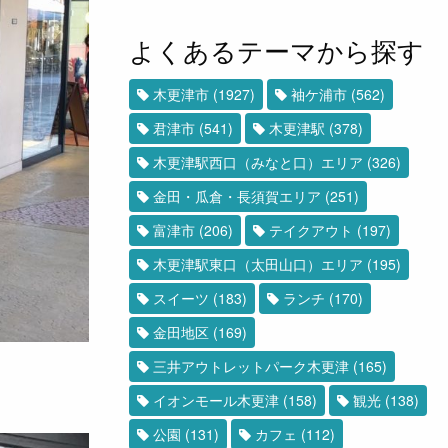
よくあるテーマから探す
木更津市
(1927)
袖ケ浦市
(562)
君津市
(541)
木更津駅
(378)
木更津駅西口（みなと口）エリア
(326)
金田・瓜倉・長須賀エリア
(251)
富津市
(206)
テイクアウト
(197)
木更津駅東口（太田山口）エリア
(195)
スイーツ
(183)
ランチ
(170)
金田地区
(169)
三井アウトレットパーク木更津
(165)
イオンモール木更津
(158)
観光
(138)
公園
(131)
カフェ
(112)