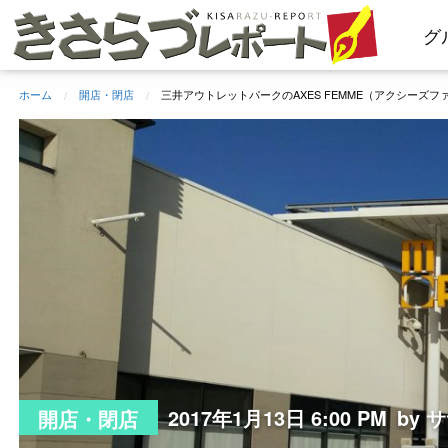
コ
グ
ン
テ
ン
ホーム
開店・閉店
三井アウトレットパークのAXES FEMME（アクシーズファ
ツ
へ
ス
キ
ッ
プ
2017年1月13日 6:00 PM
by 
開店・閉店