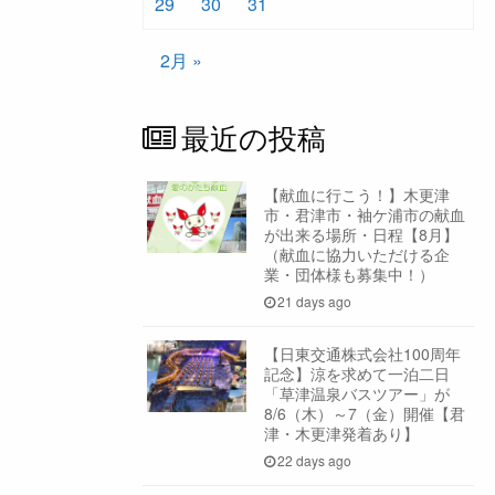
29
30
31
2月 »
最近の投稿
【献血に行こう！】木更津
市・君津市・袖ケ浦市の献血
が出来る場所・日程【8月】
（献血に協力いただける企
業・団体様も募集中！）
21 days ago
【日東交通株式会社100周年
記念】涼を求めて一泊二日
「草津温泉バスツアー」が
8/6（木）～7（金）開催【君
津・木更津発着あり】
22 days ago