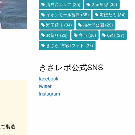
清見台エリア
(35)
久留里線
(35)
イオンモール富津
(35)
海ほたる
(34)
潮干狩り
(34)
袖ケ浦公園
(29)
お祭り
(29)
弁当
(28)
街灯
(27)
きさらづ街灯フォト
(27)
きさレポ公式SNS
facebook
twitter
instagram
にて製造