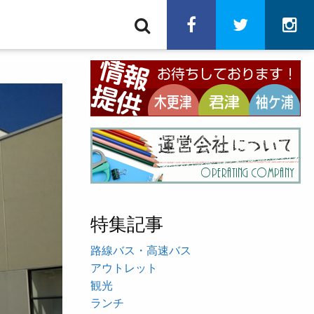
検
facebook
twitter
in
索
特集記事
路線バス・高速バス
アウトレット
観光
ランチ