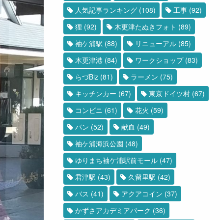
人気記事ランキング
(108)
工事
(92)
狸
(92)
木更津たぬきフォト
(89)
袖ケ浦駅
(88)
リニューアル
(85)
木更津港
(84)
ワークショップ
(83)
らづBiz
(81)
ラーメン
(75)
キッチンカー
(67)
東京ドイツ村
(67)
コンビニ
(61)
花火
(59)
パン
(52)
献血
(49)
袖ケ浦海浜公園
(48)
ゆりまち袖ケ浦駅前モール
(47)
君津駅
(43)
久留里駅
(42)
バス
(41)
アクアコイン
(37)
かずさアカデミアパーク
(36)