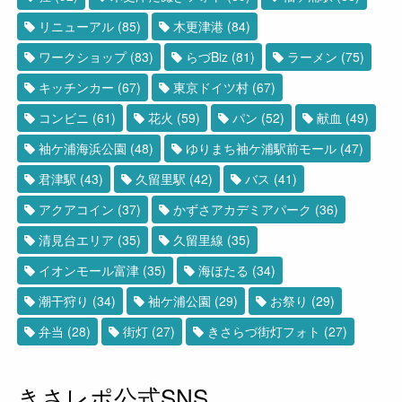
リニューアル
(85)
木更津港
(84)
ワークショップ
(83)
らづBiz
(81)
ラーメン
(75)
キッチンカー
(67)
東京ドイツ村
(67)
コンビニ
(61)
花火
(59)
パン
(52)
献血
(49)
袖ケ浦海浜公園
(48)
ゆりまち袖ケ浦駅前モール
(47)
君津駅
(43)
久留里駅
(42)
バス
(41)
アクアコイン
(37)
かずさアカデミアパーク
(36)
清見台エリア
(35)
久留里線
(35)
イオンモール富津
(35)
海ほたる
(34)
潮干狩り
(34)
袖ケ浦公園
(29)
お祭り
(29)
弁当
(28)
街灯
(27)
きさらづ街灯フォト
(27)
きさレポ公式SNS