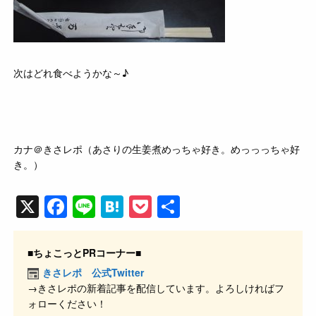
次はどれ食べようかな～♪
カナ＠きさレポ（あさりの生姜煮めっちゃ好き。めっっっちゃ好
き。）
X
F
Li
H
P
共
a
n
at
o
有
c
e
e
ck
■ちょこっとPRコーナー■
e
n
et
きさレポ 公式Twitter
→きさレポの新着記事を配信しています。よろしければフ
b
a
ォローください！