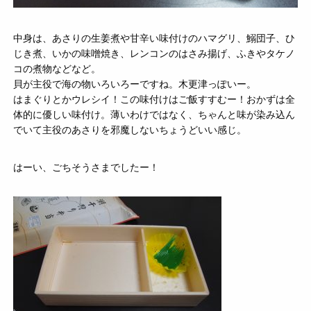
中身は、あさりの生姜煮や甘辛い味付けのハマグリ、鰯団子、ひ
じき煮、いかの味噌焼き、レンコンのはさみ揚げ、ふきやタケノ
コの煮物などなど。
貝が主役で海の物いろいろーですね。木更津っぽいー。
はまぐりとかウレシイ！この味付けはご飯すすむー！おかずは全
体的に優しい味付け。薄いわけではなく、ちゃんと味が染み込ん
でいて主役のあさりを邪魔しないちょうどいい感じ。
はーい、ごちそうさまでしたー！