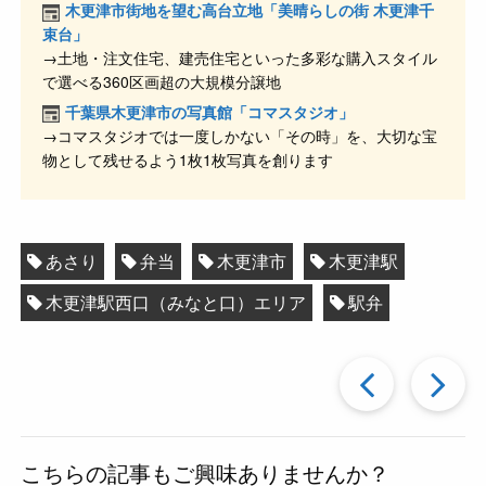
o
木更津市街地を望む高台立地「美晴らしの街 木更津千
o
束台」
→土地・注文住宅、建売住宅といった多彩な購入スタイル
k
で選べる360区画超の大規模分譲地
千葉県木更津市の写真館「コマスタジオ」
→コマスタジオでは一度しかない「その時」を、大切な宝
物として残せるよう1枚1枚写真を創ります
あさり
弁当
木更津市
木更津駅
木更津駅西口（みなと口）エリア
駅弁
過
去
こちらの記事もご興味ありませんか？