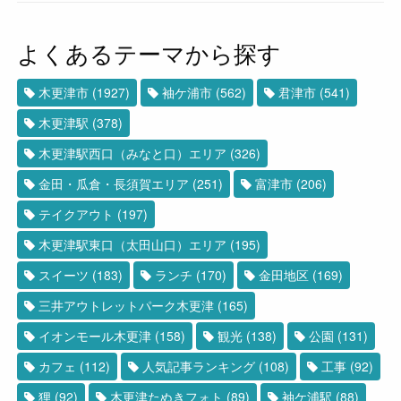
よくあるテーマから探す
木更津市
(1927)
袖ケ浦市
(562)
君津市
(541)
木更津駅
(378)
木更津駅西口（みなと口）エリア
(326)
金田・瓜倉・長須賀エリア
(251)
富津市
(206)
テイクアウト
(197)
木更津駅東口（太田山口）エリア
(195)
スイーツ
(183)
ランチ
(170)
金田地区
(169)
三井アウトレットパーク木更津
(165)
イオンモール木更津
(158)
観光
(138)
公園
(131)
カフェ
(112)
人気記事ランキング
(108)
工事
(92)
狸
(92)
木更津たぬきフォト
(89)
袖ケ浦駅
(88)