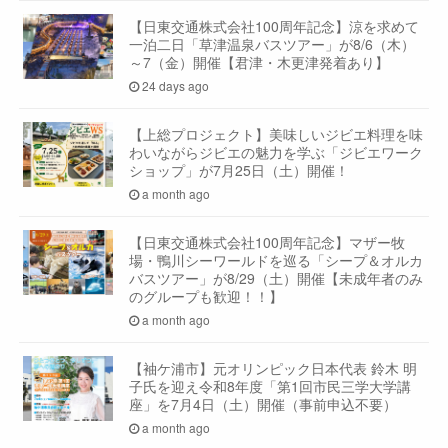
【日東交通株式会社100周年記念】涼を求めて
一泊二日「草津温泉バスツアー」が8/6（木）
～7（金）開催【君津・木更津発着あり】
24 days ago
【上総プロジェクト】美味しいジビエ料理を味
わいながらジビエの魅力を学ぶ「ジビエワーク
ショップ」が7月25日（土）開催！
a month ago
【日東交通株式会社100周年記念】マザー牧
場・鴨川シーワールドを巡る「シープ＆オルカ
バスツアー」が8/29（土）開催【未成年者のみ
のグループも歓迎！！】
a month ago
【袖ケ浦市】元オリンピック日本代表 鈴木 明
子氏を迎え令和8年度「第1回市民三学大学講
座」を7月4日（土）開催（事前申込不要）
a month ago