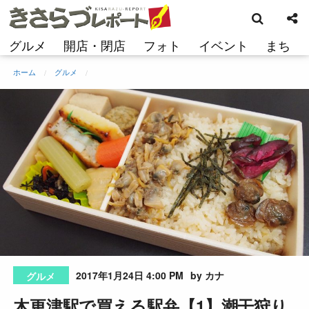
検
コ
索
ン
テ
グルメ
開店・閉店
フォト
イベント
まち
ン
ツ
ホーム
グルメ
へ
ス
キ
ッ
プ
2017年1月24日 4:00 PM
by カナ
グルメ
木更津駅で買える駅弁【1】潮干狩り