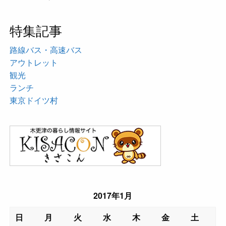
特集記事
路線バス・高速バス
アウトレット
観光
ランチ
東京ドイツ村
2017年1月
日
月
火
水
木
金
土