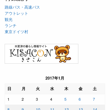
路線バス・高速バス
アウトレット
観光
ランチ
東京ドイツ村
2017年1月
日
月
火
水
木
金
土
1
2
3
4
5
6
7
8
9
10
11
12
13
14