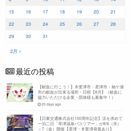
15
16
17
18
19
20
21
22
23
24
25
26
27
28
29
30
31
2月 »
最近の投稿
【献血に行こう！】木更津市・君津市・袖ケ浦
市の献血が出来る場所・日程【8月】（献血に
協力いただける企業・団体様も募集中！）
20 days ago
【日東交通株式会社100周年記念】涼を求めて
一泊二日「草津温泉バスツアー」が8/6（木）
～7（金）開催【君津・木更津発着あり】