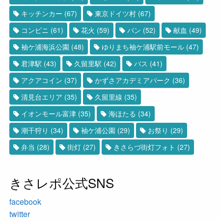
キッチンカー
(67)
東京ドイツ村
(67)
コンビニ
(61)
花火
(59)
パン
(52)
献血
(49)
袖ケ浦海浜公園
(48)
ゆりまち袖ケ浦駅前モール
(47)
君津駅
(43)
久留里駅
(42)
バス
(41)
アクアコイン
(37)
かずさアカデミアパーク
(36)
清見台エリア
(35)
久留里線
(35)
イオンモール富津
(35)
海ほたる
(34)
潮干狩り
(34)
袖ケ浦公園
(29)
お祭り
(29)
弁当
(28)
街灯
(27)
きさらづ街灯フォト
(27)
きさレポ公式SNS
facebook
twitter