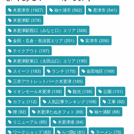
木更津市
(1927)
袖ケ浦市
(562)
君津市
(541)
木更津駅
(378)
木更津駅西口（みなと口）エリア
(326)
金田・瓜倉・長須賀エリア
(251)
富津市
(206)
テイクアウト
(197)
木更津駅東口（太田山口）エリア
(195)
スイーツ
(183)
ランチ
(170)
金田地区
(169)
三井アウトレットパーク木更津
(165)
イオンモール木更津
(158)
観光
(138)
公園
(131)
カフェ
(112)
人気記事ランキング
(108)
工事
(92)
狸
(92)
木更津たぬきフォト
(89)
袖ケ浦駅
(88)
リニューアル
(85)
木更津港
(84)
ワークショップ
(83)
らづBiz
(81)
ラーメン
(75)