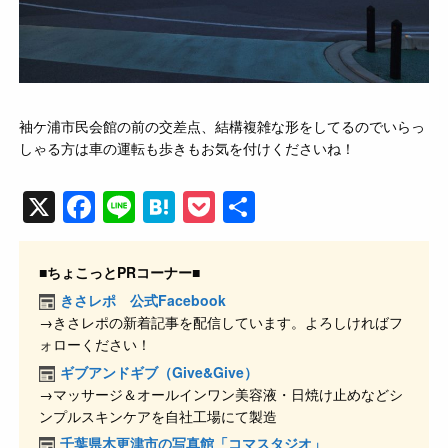
袖ケ浦市民会館の前の交差点、結構複雑な形をしてるのでいらっ
しゃる方は車の運転も歩きもお気を付けくださいね！
X
F
Li
H
P
共
a
n
at
o
有
c
e
e
ck
■ちょこっとPRコーナー■
e
n
et
きさレポ 公式Facebook
→きさレポの新着記事を配信しています。よろしければフ
b
a
ォローください！
o
ギブアンドギブ（Give&Give）
o
→マッサージ＆オールインワン美容液・日焼け止めなどシ
ンプルスキンケアを自社工場にて製造
k
千葉県木更津市の写真館「コマスタジオ」