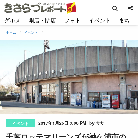
検
コ
索
ン
テ
グルメ
開店・閉店
フォト
イベント
まち
ン
ツ
ホーム
イベント
へ
ス
キ
ッ
プ
2017年1月25日 3:00 PM
by ササ
イベント
千葉ロッテマリーンズが袖ケ浦市の