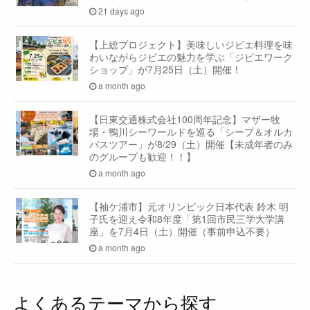
21 days ago
【上総プロジェクト】美味しいジビエ料理を味
わいながらジビエの魅力を学ぶ「ジビエワーク
ショップ」が7月25日（土）開催！
a month ago
【日東交通株式会社100周年記念】マザー牧
場・鴨川シーワールドを巡る「シープ＆オルカ
バスツアー」が8/29（土）開催【未成年者のみ
のグループも歓迎！！】
a month ago
【袖ケ浦市】元オリンピック日本代表 鈴木 明
子氏を迎え令和8年度「第1回市民三学大学講
座」を7月4日（土）開催（事前申込不要）
a month ago
よくあるテーマから探す