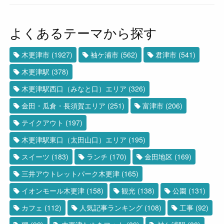
よくあるテーマから探す
木更津市
(1927)
袖ケ浦市
(562)
君津市
(541)
木更津駅
(378)
木更津駅西口（みなと口）エリア
(326)
金田・瓜倉・長須賀エリア
(251)
富津市
(206)
テイクアウト
(197)
木更津駅東口（太田山口）エリア
(195)
スイーツ
(183)
ランチ
(170)
金田地区
(169)
三井アウトレットパーク木更津
(165)
イオンモール木更津
(158)
観光
(138)
公園
(131)
カフェ
(112)
人気記事ランキング
(108)
工事
(92)