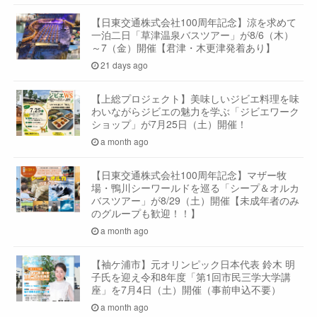
【日東交通株式会社100周年記念】涼を求めて
一泊二日「草津温泉バスツアー」が8/6（木）
～7（金）開催【君津・木更津発着あり】
21 days ago
【上総プロジェクト】美味しいジビエ料理を味
わいながらジビエの魅力を学ぶ「ジビエワーク
ショップ」が7月25日（土）開催！
a month ago
【日東交通株式会社100周年記念】マザー牧
場・鴨川シーワールドを巡る「シープ＆オルカ
バスツアー」が8/29（土）開催【未成年者のみ
のグループも歓迎！！】
a month ago
【袖ケ浦市】元オリンピック日本代表 鈴木 明
子氏を迎え令和8年度「第1回市民三学大学講
座」を7月4日（土）開催（事前申込不要）
a month ago