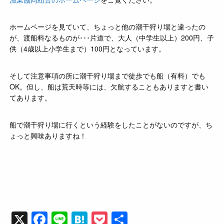
ホームページを見ていて、ちょっと他の潮干狩り場と違ったの
が、渡船料なるものが･･･片道で、大人（中学生以上）200円、子
供（4歳以上小学生まで）100円となっています。
そして注意事項の所に潮干狩り場まで徒歩でも船（有料）でも
OK。但し、船は荒天時等には、欠航することもありますと書い
てあります。
船で潮干狩り場に行くという経験をしたことがないのですが、ち
ょっと興味ありますね！
X
F
Li
H
P
共