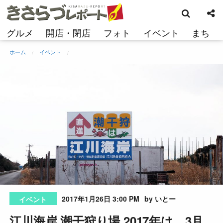
検
コ
索
ン
テ
グルメ
開店・閉店
フォト
イベント
まち
ン
ツ
ホーム
イベント
へ
ス
キ
ッ
プ
2017年1月26日 3:00 PM
by いとー
イベント
江川海岸 潮干狩り場 2017年は、3月