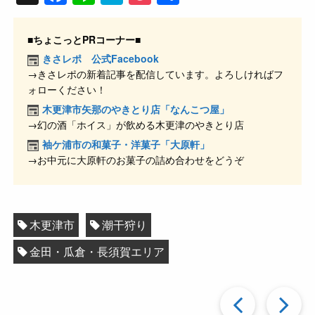
a
n
at
o
有
c
e
e
ck
■ちょこっとPRコーナー■
e
n
et
きさレポ 公式Facebook
→きさレポの新着記事を配信しています。よろしければフ
b
a
ォローください！
o
木更津市矢那のやきとり店「なんこつ屋」
o
→幻の酒「ホイス」が飲める木更津のやきとり店
k
袖ケ浦市の和菓子・洋菓子「大原軒」
→お中元に大原軒のお菓子の詰め合わせをどうぞ
木更津市
潮干狩り
金田・瓜倉・長須賀エリア
過