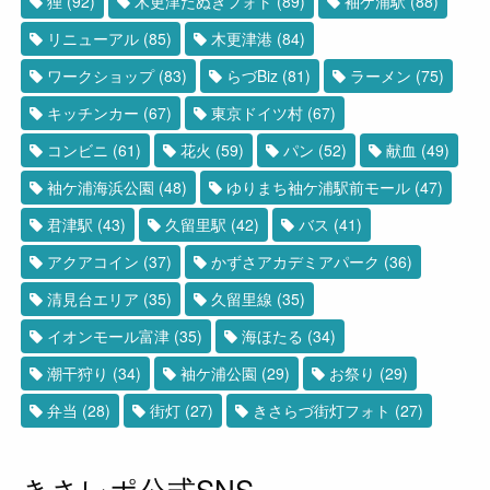
狸
(92)
木更津たぬきフォト
(89)
袖ケ浦駅
(88)
リニューアル
(85)
木更津港
(84)
ワークショップ
(83)
らづBiz
(81)
ラーメン
(75)
キッチンカー
(67)
東京ドイツ村
(67)
コンビニ
(61)
花火
(59)
パン
(52)
献血
(49)
袖ケ浦海浜公園
(48)
ゆりまち袖ケ浦駅前モール
(47)
君津駅
(43)
久留里駅
(42)
バス
(41)
アクアコイン
(37)
かずさアカデミアパーク
(36)
清見台エリア
(35)
久留里線
(35)
イオンモール富津
(35)
海ほたる
(34)
潮干狩り
(34)
袖ケ浦公園
(29)
お祭り
(29)
弁当
(28)
街灯
(27)
きさらづ街灯フォト
(27)
きさレポ公式SNS