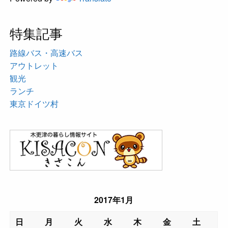
特集記事
路線バス・高速バス
アウトレット
観光
ランチ
東京ドイツ村
2017年1月
日
月
火
水
木
金
土