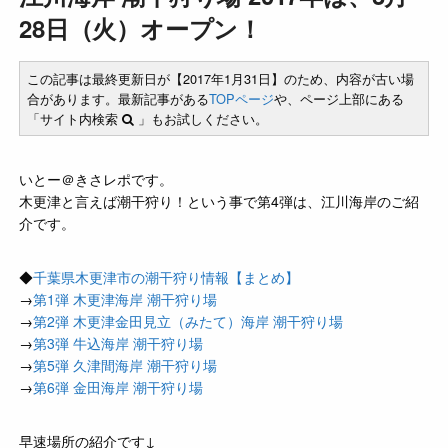
28日（火）オープン！
この記事は最終更新日が【2017年1月31日】のため、内容が古い場
合があります。最新記事がある
TOPページ
や、ページ上部にある
「サイト内検索
」もお試しください。
いとー＠きさレポです。
木更津と言えば潮干狩り！という事で第4弾は、江川海岸のご紹
介です。
◆
千葉県木更津市の潮干狩り情報【まとめ】
→
第1弾 木更津海岸 潮干狩り場
→
第2弾 木更津金田見立（みたて）海岸 潮干狩り場
→
第3弾 牛込海岸 潮干狩り場
→
第5弾 久津間海岸 潮干狩り場
→
第6弾 金田海岸 潮干狩り場
早速場所の紹介です↓